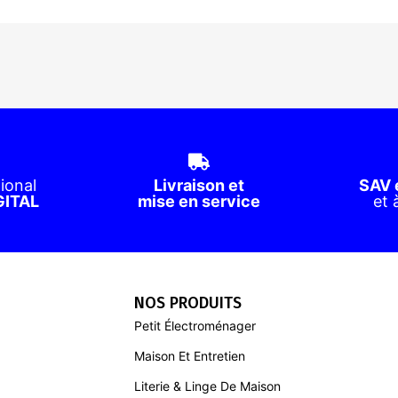
ional
Livraison et
SAV 
GITAL
mise en service
et 
NOS PRODUITS
Petit Électroménager
Maison Et Entretien
Literie & Linge De Maison