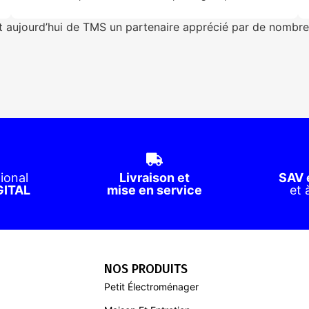
nt aujourd’hui de TMS un partenaire apprécié par de nombreu
ional
Livraison et
SAV 
GITAL
mise en service
et 
NOS PRODUITS
Petit Électroménager