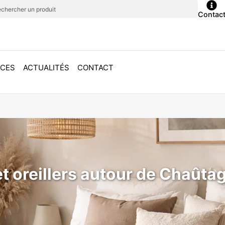
Contac
ICES
ACTUALITÉS
CONTACT
t oreillers autour de Chaûta